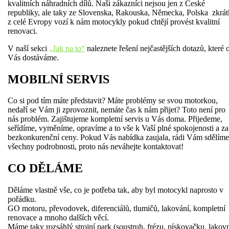
kvalitních náhradních dílů. Naši zákazníci nejsou jen z České
republiky, ale taky ze Slovenska, Rakouska, Německa, Polska zkrát
z celé Evropy vozí k nám motocykly pokud chtějí provést kvalitní
renovaci.
V naší sekci
„Jak na to“
naleznete řešení nejčastějších dotazů, které 
Vás dostáváme.
MOBILNÍ SERVIS
Co si pod tím máte představit? Máte problémy se svou motorkou,
nedaří se Vám ji zprovoznit, nemáte čas k nám přijet? Toto není pro
nás problém. Zajištujeme kompletní servis u Vás doma. Přijedeme,
seřídíme, vyměníme, opravíme a to vše k Vaší plné spokojenosti a za
bezkonkurenční ceny. Pokud Vás nabídka zaujala, rádi Vám sdělíme
všechny podrobnosti, proto nás neváhejte kontaktovat!
CO DĚLÁME
Děláme vlastně vše, co je potřeba tak, aby byl motocykl naprosto v
pořádku.
GO motoru, převodovek, diferenciálů, tlumičů, lakování, kompletní
renovace a mnoho dalších věcí.
Máme taky rozsáhlý strojní park (soustruh, frézu, pískovačku, lakov