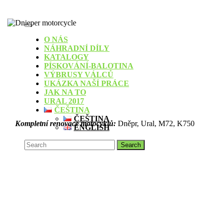
Skip
to
content
Open
Button
O NÁS
NÁHRADNÍ DÍLY
KATALOGY
PÍSKOVÁNÍ-BALOTINA
VÝBRUSY VÁLCŮ
UKÁZKA NAŠÍ PRÁCE
JAK NA TO
URAL 2017
ČEŠTINA
ČEŠTINA
Kompletní renovace motocyklů:
Dněpr, Ural, M72, K750
ENGLISH
CLOSE
Search
BUTTON
for: