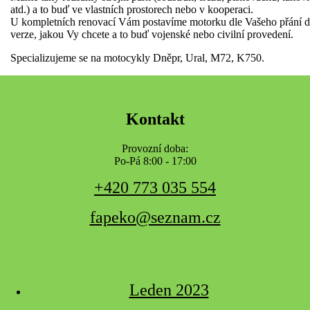
atd.) a to buď ve vlastních prostorech nebo v kooperaci.
U kompletních renovací Vám postavíme motorku dle Vašeho přání 
verze, jakou Vy chcete a to buď vojenské nebo civilní provedení.
Specializujeme se na motocykly Dněpr, Ural, M72, K750.
Kontakt
Provozní doba:
Po-Pá 8:00 - 17:00
+420 773 035 554
fapeko@seznam.cz
Archives
Leden 2023